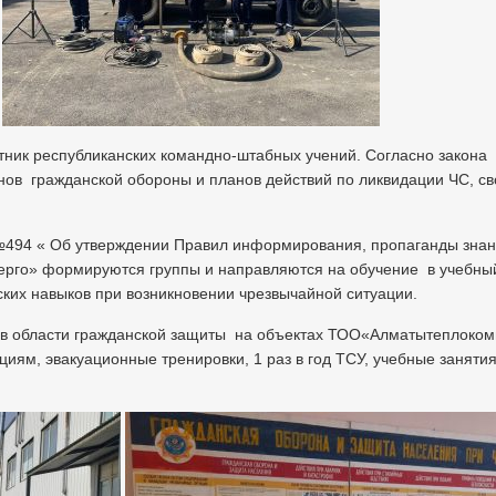
ик республиканских командно-штабных учений. Согласно закона о
анов гражданской обороны и планов действий по ликвидации ЧС, 
. №494 « Об утверждении Правил информирования, пропаганды знан
рго» формируются группы и направляются на обучение в учебны
ских навыков при возникновении чрезвычайной ситуации.
в области гражданской защиты на объектах ТОО«Алматытеплоком
ям, эвакуационные тренировки, 1 раз в год ТСУ, учебные занятия, 