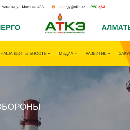
г. Алматы, ул. Масанчи 48А
energy@atke.kz
РУС
ҚАЗ
ЕРГО
АЛМАТ
НАША ДЕЯТЕЛЬНОСТЬ
МЕДИА
РАЗВИТИЕ
ЗАКУ
ОБОРОНЫ