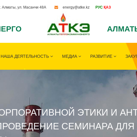
г. Алматы, ул. Масанчи 48А
energy@atke.kz
РУС
ҚАЗ
ЕРГО
АЛМАТ
НАША ДЕЯТЕЛЬНОСТЬ
МЕДИА
РАЗВИТИЕ
ЗАКУ
ОРПОРАТИВНОЙ ЭТИКИ И АН
ПРОВЕДЕНИЕ СЕМИНАРА ДЛЯ