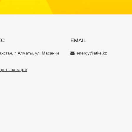
ЕС
EMAIL
ахстан, г. Алматы, ул. Масанчи
energy@atke.kz
реть на карте