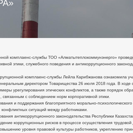
РА»
онной комплаенс-службы ТОО «Алматытеплокоммунэнерго» проведё
ной этики, служебного поведения и антикоррупционного законода
ррупционной комплаенс-службы Лейла Карибжанова ознакомила уч
генеральным директором Товарищества 26 июля 2018 года. В ход
имеры урегулирования этических конфликтов, а также порядок обр
, связанным с соблюдением норм корпоративной этики.
ния и поддержания благоприятного морально-психологического к
и конфликтных ситуаций между работниками.
ования антикоррупционного законодательства Республики Казахст
дение коррупционных рисков в процессе осуществления трудовой 
вышению уровня правовой культуры работников, укреплению прин