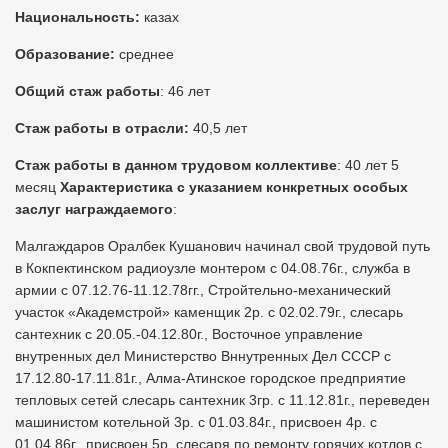
Национальность:
казах
Образование:
среднее
Общий стаж работы
: 46 лет
Стаж работы в отрасли:
40,5 лет
Стаж работы в данном трудовом коллективе
: 40 лет 5
месяц
Характеристика с указанием конкретных особых
заслуг награждаемого
:
Малгаждаров Оралбек Кушанович начинал свой трудовой путь
в Кокпектинском радиоузле монтером с 04.08.76г., служба в
армии с 07.12.76-11.12.78гг., Стройтельно-механический
участок «Академстрой» каменщик 2р. с 02.02.79г., слесарь
сантехник с 20.05.-04.12.80г., Восточное управление
внутренных дел Министерство Вннутренных Дел СССР с
17.12.80-17.11.81г., Алма-Атинское городское предприятие
тепловых сетей слесарь сантехник 3гр. с 11.12.81г., переведен
машинистом котельной 3р. с 01.03.84г., присвоен 4р. с
01.04.86г., присвоен 5р. слесаря по ремонту горячих котлов с