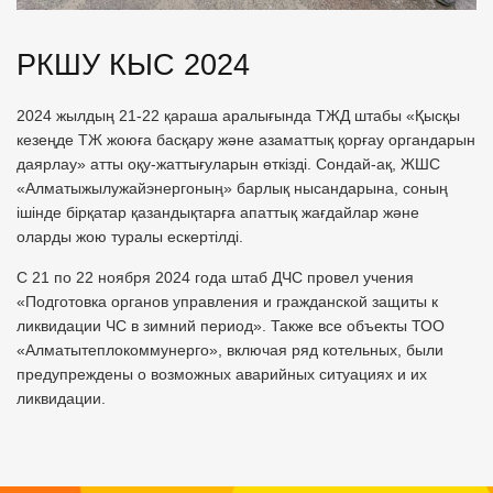
РКШУ КЫС 2024
2024 жылдың 21-22 қараша аралығында ТЖД штабы «Қысқы
кезеңде ТЖ жоюға басқару және азаматтық қорғау органдарын
даярлау» атты оқу-жаттығуларын өткізді. Сондай-ақ, ЖШС
«Алматыжылужайэнергоның» барлық нысандарына, соның
ішінде бірқатар қазандықтарға апаттық жағдайлар және
оларды жою туралы ескертілді.
С 21 по 22 ноября 2024 года штаб ДЧС провел учения
«Подготовка органов управления и гражданской защиты к
ликвидации ЧС в зимний период». Также все объекты ТОО
«Алматытеплокоммунерго», включая ряд котельных, были
предупреждены о возможных аварийных ситуациях и их
ликвидации.