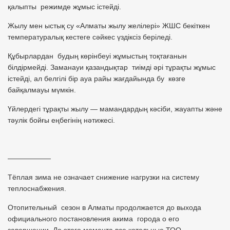
қалыпты режимде жұмыс істейді.
Жылу мен ыстық су «Алматы жылу желілері» ЖШС бекіткен
температуралық кестеге сәйкес үздіксіз беріледі.
Құбырлардан будың көрінбеуі жұмыстың тоқтағанын
білдірмейді. Заманауи қазандықтар тиімді әрі тұрақты жұмыс
істейді, ал белгілі бір ауа райы жағдайында бу көзге
байқалмауы мүмкін.
Үйлердегі тұрақты жылу — мамандардың кәсіби, жауапты және
тәулік бойғы еңбегінің нәтижесі.
——————
Тёплая зима не означает снижение нагрузки на систему
теплоснабжения.
Отопительный сезон в Алматы продолжается до выхода
официального постановления акима города о его
завершении. До этого момента все котельные ТОО