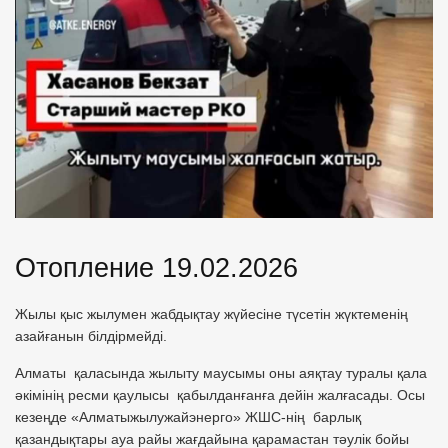
Отопление 19.02.2026
Жылы қыс жылумен жабдықтау жүйесіне түсетін жүктеменің
азайғанын білдірмейді.
Алматы қаласында жылыту маусымы оны аяқтау туралы қала
әкімінің ресми қаулысы қабылданғанға дейін жалғасады. Осы
кезеңде «Алматыжылужайэнерго» ЖШС-нің барлық
қазандықтары ауа райы жағдайына қарамастан тәулік бойы