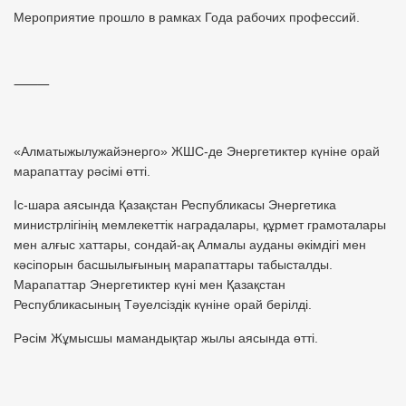
Мероприятие прошло в рамках Года рабочих профессий.
⸻
«Алматыжылужайэнерго» ЖШС-де Энергетиктер күніне орай
марапаттау рәсімі өтті.
Іс-шара аясында Қазақстан Республикасы Энергетика
министрлігінің мемлекеттік наградалары, құрмет грамоталары
мен алғыс хаттары, сондай-ақ Алмалы ауданы әкімдігі мен
кәсіпорын басшылығының марапаттары табысталды.
Марапаттар Энергетиктер күні мен Қазақстан
Республикасының Тәуелсіздік күніне орай берілді.
Рәсім Жұмысшы мамандықтар жылы аясында өтті.